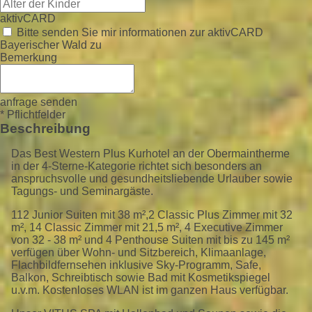
aktivCARD
Bitte senden Sie mir informationen zur aktivCARD
Bayerischer Wald zu
Bemerkung
anfrage senden
* Pflichtfelder
Beschreibung
Das Best Western Plus Kurhotel an der Obermaintherme
in der 4-Sterne-Kategorie richtet sich besonders an
anspruchsvolle und gesundheitsliebende Urlauber sowie
Tagungs- und Seminargäste.
112 Junior Suiten mit 38 m²,2 Classic Plus Zimmer mit 32
m², 14 Classic Zimmer mit 21,5 m², 4 Executive Zimmer
von 32 - 38 m² und 4 Penthouse Suiten mit bis zu 145 m²
verfügen über Wohn- und Sitzbereich, Klimaanlage,
Flachbildfernsehen inklusive Sky-Programm, Safe,
Balkon, Schreibtisch sowie Bad mit Kosmetikspiegel
u.v.m. Kostenloses WLAN ist im ganzen Haus verfügbar.