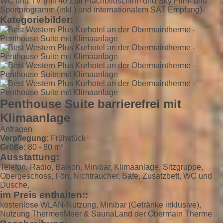
WC und TV (mit 40 Zoll Flachbildschirm und Sky Film- und
Sportprogramm (inkl.) und internationalem SAT Empfang).
Kategoriebilder:
Penthouse Suite barrierefrei mit
Klimaanlage
Anfragen
Verpflegung:
Frühstück
Größe:
80 - 80 m²
Ausstattung:
Telefon, Radio, Balkon, Minibar, Klimaanlage, Sitzgruppe,
Obergeschoss, Fön, Nichtraucher, Safe, Zusatzbett, WC und
Dusche,
im Preis enthalten::
kostenlose WLAN-Nutzung, Minibar (Getränke inklusive),
Nutzung ThermenMeer & SaunaLand der Obermain Therme