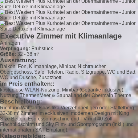
Executive Zimmer mit Klimaanlage
Anfragen
Verpflegung:
Frühstück
Größe:
32 - 38 m²
Ausstattung:
Balkon, Fön, Klimaanlage, Minibar, Nichtraucher,
Obergeschoss, Safe, Telefon, Radio, Sitzgruppe, WC und Bad,
WC und Dusche, Zusatzbett,
im Preis enthalten::
kostenlose WLAN-Nutzung, Minibar (Getränke inklusive),
Nutzung ThermenMeer & SaunaLand der Obermain Therme
Beschreibung:
Richtung Wallfahrtsbasilika Vierzehnheiligen oder Staffelberg –
32-38 m² Zimmer im exklusiven, modernen Design mit King
Size Betten, Espressomaschine und TV (mit 40 Zoll
Flachbildschirm und Sky Film- und Sportprogramm (inkl.) und
internationalem SAT Empfang).
Kategoriebilder: