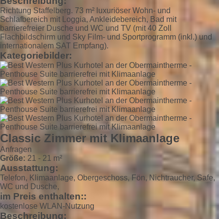
Beschreibung:
Richtung Staffelberg. 73 m² luxuriöser Wohn- und
Schlafbereich mit Loggia, Ankleidebereich, Bad mit
barrierefreier Dusche und WC und TV (mit 40 Zoll
Flachbildschirm und Sky Film- und Sportprogramm (inkl.) und
internationalem SAT Empfang).
Kategoriebilder:
Classic Zimmer mit Klimaanlage
Anfragen
Größe:
21 - 21 m²
Ausstattung:
Telefon, Klimaanlage, Obergeschoss, Fön, Nichtraucher, Safe,
WC und Dusche,
im Preis enthalten::
kostenlose WLAN-Nutzung
Beschreibung: