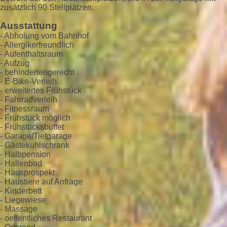
zusätzlich 90 Stellplätzen.
Ausstattung
- Abholung vom Bahnhof
- Allergikerfreundlich
- Aufenthaltsraum
- Aufzug
- behindertengerecht
- E-Bike-Verleih
- erweitertes Frühstück
- Fahrradverleih
- Fitnessraum
- Frühstück möglich
- Frühstücksbuffet
- Garage/Tiefgarage
- Gästekühlschrank
- Halbpension
- Hallenbad
- Hausprospekt
- Haustiere auf Anfrage
- Kinderbett
- Liegewiese
- Massage
- oeffentliches Restaurant