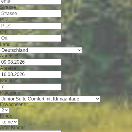
Strasse
PLZ
Ort
Land
Anreise*
Abreise*
Nächte*
Kategorie
Erwachsene*
Kinder
Alter Kinder