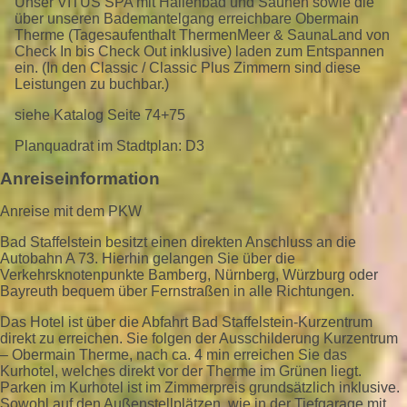
Unser VITUS SPA mit Hallenbad und Saunen sowie die
über unseren Bademantelgang erreichbare Obermain
Therme (Tagesaufenthalt ThermenMeer & SaunaLand von
Check In bis Check Out inklusive) laden zum Entspannen
ein. (In den Classic / Classic Plus Zimmern sind diese
Leistungen zu buchbar.)
siehe Katalog Seite 74+75
Planquadrat im Stadtplan: D3
Anreiseinformation
Anreise mit dem PKW
Bad Staffelstein besitzt einen direkten Anschluss an die
Autobahn A 73. Hierhin gelangen Sie über die
Verkehrsknotenpunkte Bamberg, Nürnberg, Würzburg oder
Bayreuth bequem über Fernstraßen in alle Richtungen.
Das Hotel ist über die Abfahrt Bad Staffelstein-Kurzentrum
direkt zu erreichen. Sie folgen der Ausschilderung Kurzentrum
– Obermain Therme, nach ca. 4 min erreichen Sie das
Kurhotel, welches direkt vor der Therme im Grünen liegt.
Parken im Kurhotel ist im Zimmerpreis grundsätzlich inklusive.
Sowohl auf den Außenstellplätzen, wie in der Tiefgarage mit