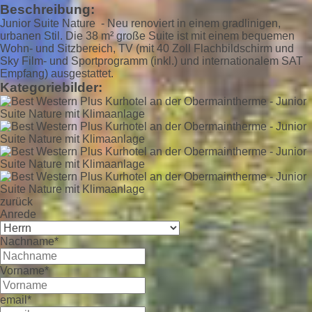
Beschreibung:
Junior Suite Nature - Neu renoviert in einem gradlinigen,
urbanen Stil. Die 38 m² große Suite ist mit einem bequemen
Wohn- und Sitzbereich, TV (mit 40 Zoll Flachbildschirm und
Sky Film- und Sportprogramm (inkl.) und internationalem SAT
Empfang) ausgestattet.
Kategoriebilder:
zurück
Anrede
Nachname*
Vorname*
email*