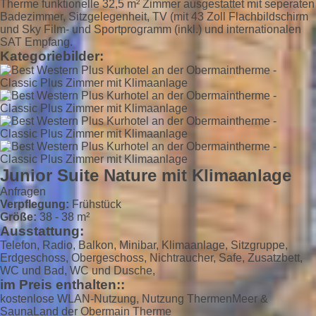
Therme funktionelle 32,5 m² Zimmer ausgestattet mit seperaten
Badezimmer, Sitzgelegenheit, TV (mit 43 Zoll Flachbildschirm
und Sky Film- und Sportprogramm (inkl.) und internationalen
SAT Empfang.
Kategoriebilder:
Junior Suite Nature mit Klimaanlage
Anfragen
Verpflegung:
Frühstück
Größe:
38 - 38 m²
Ausstattung:
Telefon, Radio, Balkon, Minibar, Klimaanlage, Sitzgruppe,
Erdgeschoss, Obergeschoss, Nichtraucher, Safe, Zusatzbett,
WC und Bad, WC und Dusche,
im Preis enthalten::
kostenlose WLAN-Nutzung, Nutzung ThermenMeer &
SaunaLand der Obermain Therme