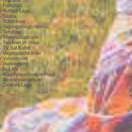
- Ortsrand
- Parkplatz
- Ruhige Lage
- Sauna
- Schonkost
- Tagungsmöglichkeiten
- Terrasse
- Thermalbadnähe
- Trockner im Haus
- TV Sat Kabel
- Vegetarische Kost
- Vollpension
- Vollwertkost
- W-LAN
- Waschmaschine im Haus
- Wellnessangebote
- Zentrale Lage
X
>
<