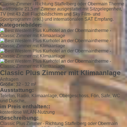
Classic Zimmer - Richtung Staffelberg oder Obermain Therme
funktionelle 21,5 m² Zimmer ausgestattet mit Sitzgelegenheit,
TV (mit 43 Zoll Flachbildschirm und Sky Film- und
Sportprogramm (inkl.) und internationalen SAT Empfang.
Kategoriebilder:
Classic Plus Zimmer mit Klimaanlage
Anfragen
Größe:
32 - 32 m²
Ausstattung:
Telefon, Radio, Klimaanlage, Obergeschoss, Fön, Safe, WC
und Dusche,
im Preis enthalten::
kostenlose WLAN-Nutzung
Beschreibung:
Classic Plus Zimmer - Richtung Staffelberg oder Obermain