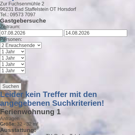
Zur Fuchsenmühle 2
96231 Bad Staffelstein OT Horsdorf
Tel.: 09573 7097
Gastgebersuche
Zeitraum:
Personen:
Suchen
Leider kein Treffer mit den
angegebenen Suchkriterien!
Ferienwohnung 1
Anfragen
Größe:
32 - 32 m²
Ausstattung: