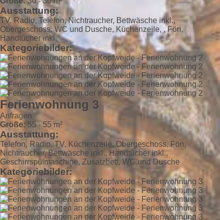
Größe:
30 - 30 m²
Ausstattung:
TV, Radio, Telefon, Nichtraucher, Bettwäsche inkl.,
Obergeschoss, WC und Dusche, Küchenzeile, , Fön,
Handtücher inkl.
Kategoriebilder:
Ferienwohnung 3
Anfragen
Größe:
55 - 55 m²
Ausstattung:
Telefon, Radio, TV, Küchenzeile, Obergeschoss, Fön,
Nichtraucher, Bettwäsche inkl., Handtücher inkl.,
Geschirrspülmaschine, Zusatzbett, WC und Dusche
Kategoriebilder: