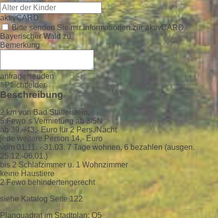
aktivCARD
Bitte senden Sie mir informationen zur aktivCARD
Bayerischer Wald zu
Bemerkung
anfrage senden
* Pflichtfelder
Beschreibung
2 km von Bad Staffelstein,
5 Fewo´s Vermietung ab 3/5N
ab 39,-/43,- Euro für 2 Pers./Nacht
jede weitere Person 14,- Euro
vom 01.11. - 31.03. 7 Tage wohnen, 6 bezahlen (ausgen.
25.12.-06.01.)
bis 2 Schlafzimmer u. 1 Wohnzimmer
keine Haustiere
2 Fewo behindertengerecht
siehe Katalog Seite 122
Planquadrat im Stadtplan: O5