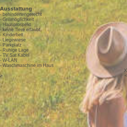
Ausstattung
- behindertengerecht
- Grillmöglichkeit
- Hausprospekt
- keine Tiere erlaubt
- Kinderbett
- Liegewiese
- Parkplatz
- Ruhige Lage
- TV Sat Kabel
- W-LAN
- Waschmaschine im Haus
X
>
<