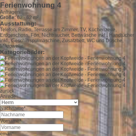
Ferienwohnung 4
Anfragen
Größe:
62 - 62 m²
Ausstattung:
Telefon, Radio, Terrasse am Zimmer, TV, Küchenzeile,
Erdgeschoss, Fön, Nichtraucher, Bettwäsche inkl., Handtücher
inkl., Geschirrspülmaschine, Zusatzbett, WC und Dusche,
Mikrowelle
Kategoriebilder:
zurück
Anrede
Nachname*
Vorname*
email*