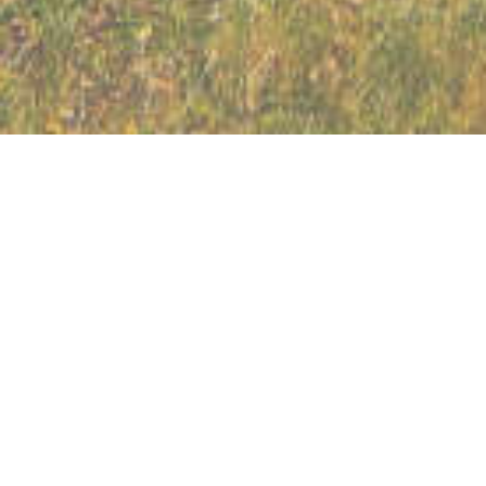
Bürger und Tourist Information Bad Staffelstein
Bahnhofstraße 2
96231 Bad Staffelstein
Tel.: 09573 3312-0
Suche starten
Datenschutz
Impressum
powered by WinTOP