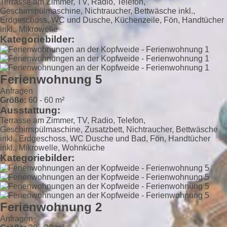
Terrasse am Zimmer, TV, Radio, Telefon,
Geschirrspülmaschine, Nichtraucher, Bettwäsche inkl.,
Erdgeschoss, WC und Dusche, Küchenzeile, Fön, Handtücher
inkl., Mikrowelle
Kategoriebilder:
Ferienwohnung 5
Anfragen
Größe:
60 - 60 m²
Ausstattung:
Terrasse am Zimmer, TV, Radio, Telefon,
Geschirrspülmaschine, Zusatzbett, Nichtraucher, Bettwäsche
inkl., Erdgeschoss, WC Dusche und Bad, Fön, Handtücher
inkl., Mikrowelle, Wohnküche
Kategoriebilder:
Ferienwohnung 2
Anfragen