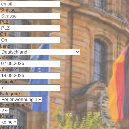
Strasse
PLZ
Ort
Land
Anreise*
Abreise*
Nächte*
Kategorie
Erwachsene*
Kinder
Alter Kinder