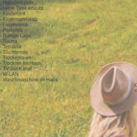
- Hausprospekt
- keine Tiere erlaubt
- Kinderbett
- Kinderspielplatz
- Liegewiese
- Parkplatz
- Ruhige Lage
- Sauna
- Terrasse
- Tischtennis
- Trockenraum
- Trockner im Haus
- TV Sat Kabel
- W-LAN
- Waschmaschine im Haus
X
>
<