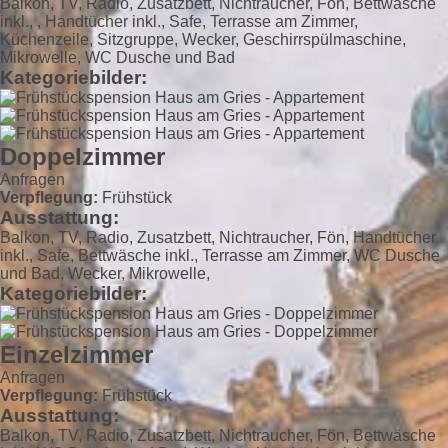
Balkon, TV, Radio, Zusatzbett, Nichtraucher, Fön, Bettwäsche
inkl., , Handtücher inkl., Safe, Terrasse am Zimmer,
Küchenzeile, Sitzgruppe, Wecker, Geschirrspülmaschine,
Mikrowelle, WC Dusche und Bad
Kategoriebilder:
Doppelzimmer
Anfragen
Verpflegung:
Frühstück
Ausstattung:
Balkon, TV, Radio, Zusatzbett, Nichtraucher, Fön, Handtücher
inkl., Safe, Bettwäsche inkl., Terrasse am Zimmer, WC Dusche
und Bad, Wecker, Mikrowelle,
Kategoriebilder:
Einzelzimmer
Anfragen
Verpflegung:
Frühstück
Ausstattung:
Balkon, TV, Radio, Zusatzbett, Nichtraucher, Fön, Bettwäsche