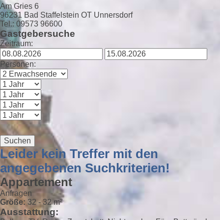
Am Gries 6
96231 Bad Staffelstein OT Unnersdorf
Tel.: 09573 96600
Gastgebersuche
Zeitraum:
Personen:
Suchen
Leider kein Treffer mit den
angegebenen Suchkriterien!
Appartement
Anfragen
Größe:
32 - 32 m²
Ausstattung: