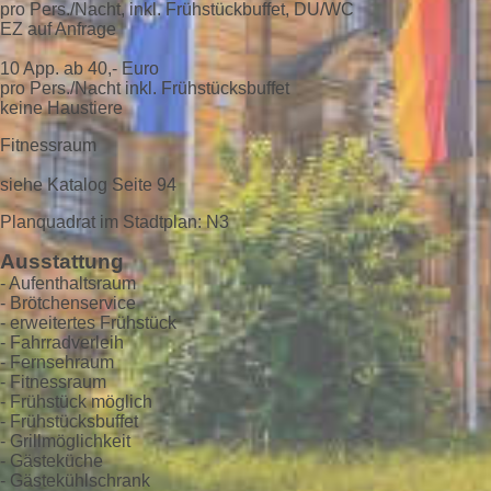
pro Pers./Nacht, inkl. Frühstückbuffet, DU/WC
EZ auf Anfrage
10 App. ab 40,- Euro
pro Pers./Nacht inkl. Frühstücksbuffet
keine Haustiere
Fitnessraum
siehe Katalog Seite 94
Planquadrat im Stadtplan: N3
Ausstattung
- Aufenthaltsraum
- Brötchenservice
- erweitertes Frühstück
- Fahrradverleih
- Fernsehraum
- Fitnessraum
- Frühstück möglich
- Frühstücksbuffet
- Grillmöglichkeit
- Gästeküche
- Gästekühlschrank