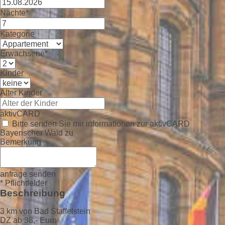
Nächte*
Kategorie
Erwachsene*
Kinder
Alter Kinder
aktivCARD
Bitte senden Sie mir informationen zur aktivCARD
Bayerischer Wald zu
Bemerkung
anfrage senden
* Pflichtfelder
Beschreibung
3 km von Bad Staffelstein
DZ ab 38,- Euro