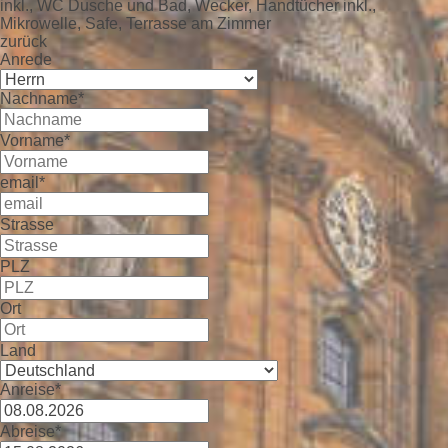
inkl., WC Dusche und Bad, Wecker, Handtücher inkl.,
Mikrowelle, Safe, Terrasse am Zimmer
zurück
Anrede
Nachname*
Vorname*
email*
Strasse
PLZ
Ort
Land
Anreise*
Abreise*