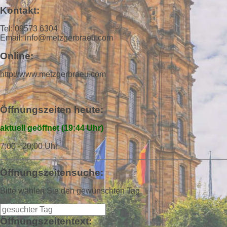
Kontakt:
Tel: 09573 6304
Email: info@metzgerbraeu.com
Online:
http://www.metzgerbraeu.com
Öffnungszeiten heute:
aktuell geöffnet (19:44 Uhr)
7:00 - 20:00 Uhr
Öffnungszeitensuche:
Bitte wählen Sie den gewünschten Tag.
Öffnungszeitentext: