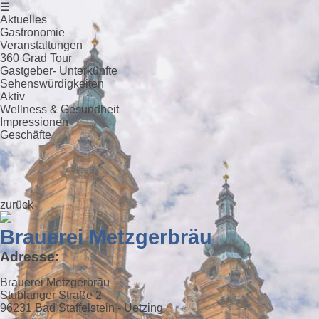
☰
Aktuelles
Gastronomie
Veranstaltungen
360 Grad Tour
Gastgeber- Unterkünfte
Sehenswürdigkeiten
Aktiv
Wellness & Gesundheit
Impressionen
Geschäfte
zurück
Brauerei Metzgerbräu
Adresse:
Brauerei Metzgerbräu
Stublanger Straße 2
96231 Bad Staffelstein - Uetzing