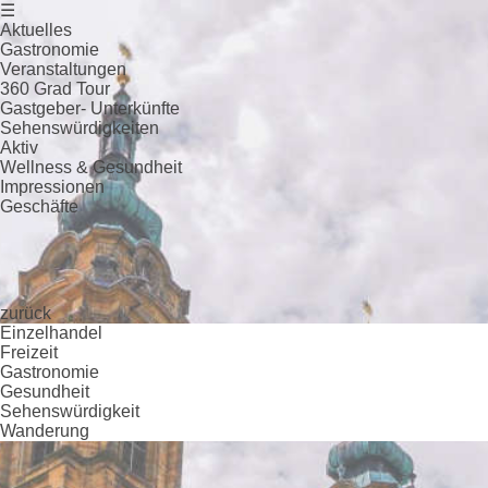
☰
Aktuelles
Gastronomie
Veranstaltungen
360 Grad Tour
Gastgeber- Unterkünfte
Sehenswürdigkeiten
Aktiv
Wellness & Gesundheit
Impressionen
Geschäfte
zurück
Einzelhandel
Freizeit
Gastronomie
Gesundheit
Sehenswürdigkeit
Wanderung